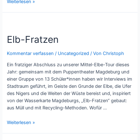
10
Weiterlesen »
Jahre
WIR
MIT
DIR!
Elb-Fratzen
Kommentar verfassen
/
Uncategorized
/ Von
Christoph
Ein fratziger Abschluss zu unserer Mittel-Elbe-Tour dieses
Jahr: gemeinsam mit dem Puppentheater Magdeburg und
einer Gruppe von 13 Schüler*innen haben wir Interviews im
Stadtraum geführt, im Geiste den Grunde der Elbe, die Ufer
des Nigers und die Weiten der Wüste bereist und, inspiriert
von der Wasserkarte Magdeburgs, „Elb-Fratzen“ gebaut:
aus Müll und mit Recycling-Methoden. Wofür …
Elb-
Weiterlesen »
Fratzen