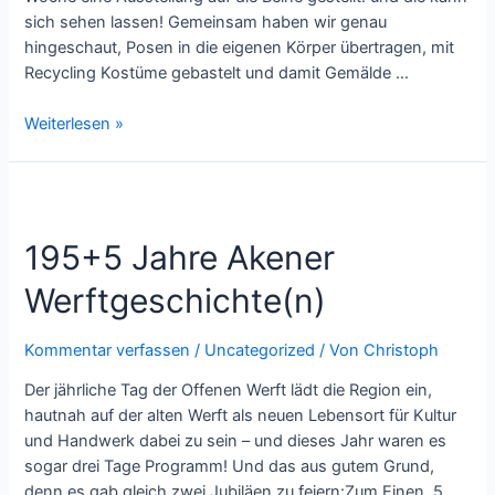
sich sehen lassen! Gemeinsam haben wir genau
hingeschaut, Posen in die eigenen Körper übertragen, mit
Recycling Kostüme gebastelt und damit Gemälde …
Lebende
Weiterlesen »
Bilder
195+5 Jahre Akener
Werftgeschichte(n)
Kommentar verfassen
/
Uncategorized
/ Von
Christoph
Der jährliche Tag der Offenen Werft lädt die Region ein,
hautnah auf der alten Werft als neuen Lebensort für Kultur
und Handwerk dabei zu sein – und dieses Jahr waren es
sogar drei Tage Programm! Und das aus gutem Grund,
denn es gab gleich zwei Jubiläen zu feiern:Zum Einen, 5