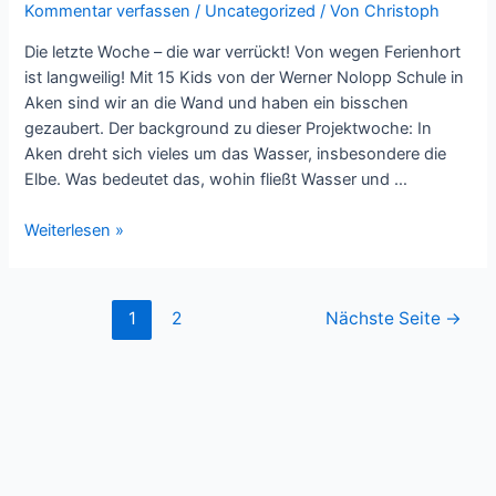
Kommentar verfassen
/
Uncategorized
/ Von
Christoph
Die letzte Woche – die war verrückt! Von wegen Ferienhort
ist langweilig! Mit 15 Kids von der Werner Nolopp Schule in
Aken sind wir an die Wand und haben ein bisschen
gezaubert. Der background zu dieser Projektwoche: In
Aken dreht sich vieles um das Wasser, insbesondere die
Elbe. Was bedeutet das, wohin fließt Wasser und …
Grafitti
Weiterlesen »
am
Nickel!
Seitennummerierung
1
2
Nächste Seite
→
der
Beiträge