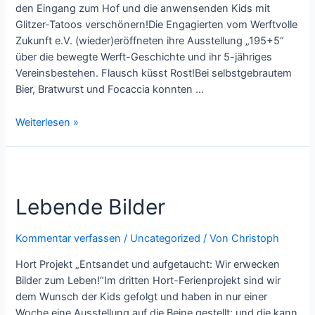
den Eingang zum Hof und die anwensenden Kids mit
Glitzer-Tatoos verschönern!Die Engagierten vom Werftvolle
Zukunft e.V. (wieder)eröffneten ihre Ausstellung „195+5“
über die bewegte Werft-Geschichte und ihr 5-jähriges
Vereinsbestehen. Flausch küsst Rost!Bei selbstgebrautem
Bier, Bratwurst und Focaccia konnten …
100
Weiterlesen »
Jahre
Schifffahrts-
und
Heimatmuseum
Lebende Bilder
Aken
Kommentar verfassen
/
Uncategorized
/ Von
Christoph
Hort Projekt „Entsandet und aufgetaucht: Wir erwecken
Bilder zum Leben!“Im dritten Hort-Ferienprojekt sind wir
dem Wunsch der Kids gefolgt und haben in nur einer
Woche eine Ausstellung auf die Beine gestellt: und die kann