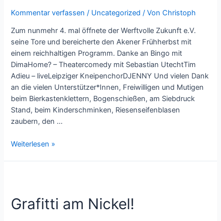
Kommentar verfassen
/
Uncategorized
/ Von
Christoph
Zum nunmehr 4. mal öffnete der Werftvolle Zukunft e.V.
seine Tore und bereicherte den Akener Frühherbst mit
einem reichhaltigen Programm. Danke an Bingo mit
DimaHome? – Theatercomedy mit Sebastian UtechtTim
Adieu – liveLeipziger KneipenchorDJENNY Und vielen Dank
an die vielen Unterstützer*Innen, Freiwilligen und Mutigen
beim Bierkastenklettern, Bogenschießen, am Siebdruck
Stand, beim Kinderschminken, Riesenseifenblasen
zaubern, den …
Tag
Weiterlesen »
der
offenen
Werft
#4
Grafitti am Nickel!