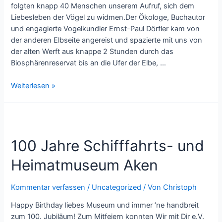
folgten knapp 40 Menschen unserem Aufruf, sich dem
Liebesleben der Vögel zu widmen.Der Ökologe, Buchautor
und engagierte Vogelkundler Ernst-Paul Dörfler kam von
der anderen Elbseite angereist und spazierte mit uns von
der alten Werft aus knappe 2 Stunden durch das
Biosphärenreservat bis an die Ufer der Elbe, …
Das
Weiterlesen »
Liebesleben
der
Vögel
100 Jahre Schifffahrts- und
Heimatmuseum Aken
Kommentar verfassen
/
Uncategorized
/ Von
Christoph
Happy Birthday liebes Museum und immer ’ne handbreit
zum 100. Jubiläum! Zum Mitfeiern konnten Wir mit Dir e.V.